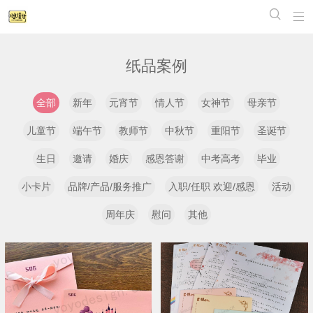


纸品案例
全部
新年
元宵节
情人节
女神节
母亲节
儿童节
端午节
教师节
中秋节
重阳节
圣诞节
生日
邀请
婚庆
感恩答谢
中考高考
毕业
小卡片
品牌/产品/服务推广
入职/任职 欢迎/感恩
活动
周年庆
慰问
其他